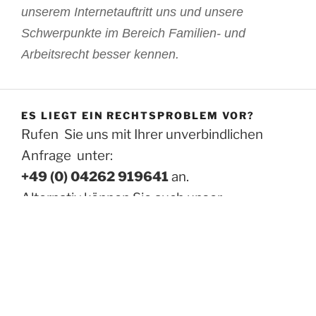
unserem Internetauftritt uns und unsere
Schwerpunkte im Bereich Familien- und
Arbeitsrecht besser kennen.
ES LIEGT EIN RECHTSPROBLEM VOR?
Rufen Sie uns mit Ihrer unverbindlichen
Anfrage unter:
+49 (0) 04262 919641
an.
Alternativ können Sie auch unser
Kontaktformular
verwenden.
Wenn Sie uns eine Wunschzeit hinterlassen
rufen wir Sie auch gern innerhalb unserer
Bürozeiten Montags bis Donnerstags 8:30 –