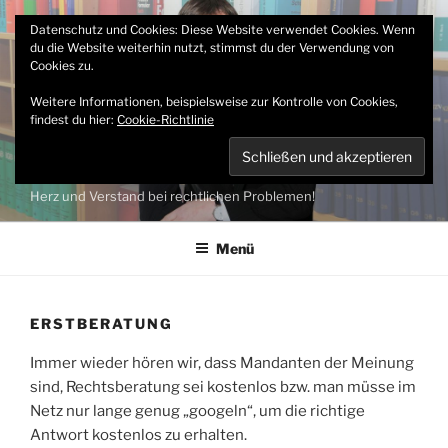
Zum
RECHTSANWALTSKANZLEI
Datenschutz und Cookies: Diese Website verwendet Cookies. Wenn
Inhalt
du die Website weiterhin nutzt, stimmst du der Verwendung von
CHRISTOPH MÜLLER
springen
Cookies zu.
SPEZIALISIERT AUF
Weitere Informationen, beispielsweise zur Kontrolle von Cookies,
FAMILIEN- UND
findest du hier:
Cookie-Richtlinie
ARBEITSRECHT
Die Rechtsanwaltskanzlei Christoph Müller berät Sie gern mit
Herz und Verstand bei rechtlichen Problemen!
Menü
ERSTBERATUNG
Immer wieder hören wir, dass Mandanten der Meinung
sind, Rechtsberatung sei kostenlos bzw. man müsse im
Netz nur lange genug „googeln“, um die richtige
Antwort kostenlos zu erhalten.