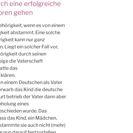
ch eine erfolgreiche
loren gehen
ehörigkeit, wenn es von einem
gkeit abstammt. Eine solche
igkeit kann nur ganz
iegt ein solcher Fall vor,
örigkeit durch seinen
olge die Vaterschaft
hatte das
klären.
on einem Deutschen als Vater
erwarb das Kind die deutsche
rt betrieb der Vater dann aber
nholung eines
eschieden wurde. Das
ass das Kind, ein Mädchen,
 stammte sie auch nicht (mehr)
 nun darauf festzustellen,