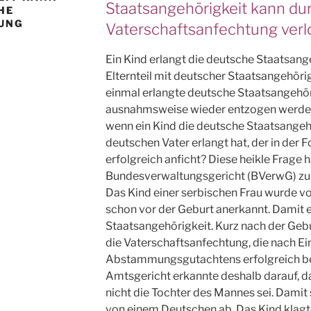
Staatsangehörigkeit kann dur
HE
UNG
Vaterschaftsanfechtung ver
Ein Kind erlangt die deutsche Staatsang
Elternteil mit deutscher Staatsangehöri
einmal erlangte deutsche Staatsangehör
ausnahmsweise wieder entzogen werden. L
wenn ein Kind die deutsche Staatsangeh
deutschen Vater erlangt hat, der in der F
erfolgreich anficht? Diese heikle Frage 
Bundesverwaltungsgericht (BVerwG) zu 
Das Kind einer serbischen Frau wurde v
schon vor der Geburt anerkannt. Damit 
Staatsangehörigkeit. Kurz nach der Gebu
die Vaterschaftsanfechtung, die nach Ei
Abstammungsgutachtens erfolgreich b
Amtsgericht erkannte deshalb darauf, d
nicht die Tochter des Mannes sei. Damit
von einem Deutschen ab. Das Kind klagte